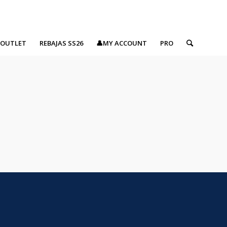
OUTLET
REBAJAS SS26
👤MY ACCOUNT
PRO