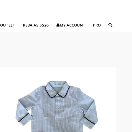
OUTLET
REBAJAS SS26
👤MY ACCOUNT
PRO