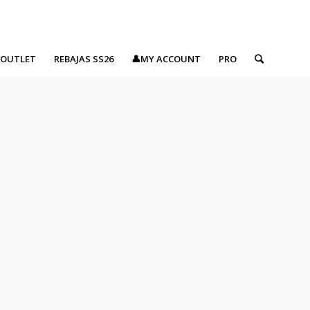
OUTLET
REBAJAS SS26
👤MY ACCOUNT
PRO