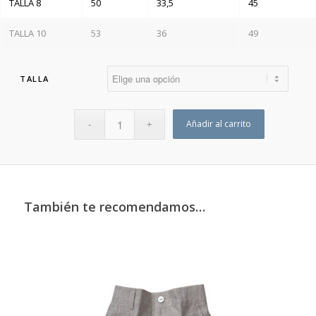
TALLA 8
50
33,5
45
TALLA 10
53
36
49
TALLA
Añadir al carrito
También te recomendamos…