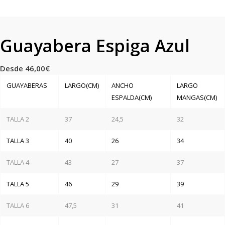
Guayabera Espiga Azul
Desde
46,00
€
GUAYABERAS
LARGO(CM)
ANCHO
LARGO
ESPALDA(CM)
MANGAS(CM)
TALLA 2
37
24,5
32
TALLA 3
40
26
34
TALLA 4
43
27
37
TALLA 5
46
29
39
TALLA 6
47,5
31
41