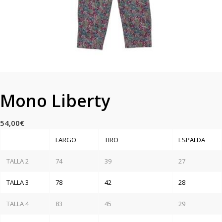
Mono Liberty
54,00
€
LARGO
TIRO
ESPALDA
TALLA 2
74
39
27
TALLA 3
78
42
28
TALLA 4
83
45
29