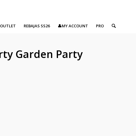
OUTLET
REBAJAS SS26
👤MY ACCOUNT
PRO
rty Garden Party