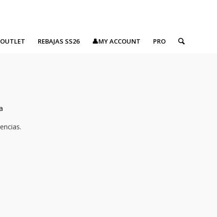
OUTLET
REBAJAS SS26
👤MY ACCOUNT
PRO
a
encias.