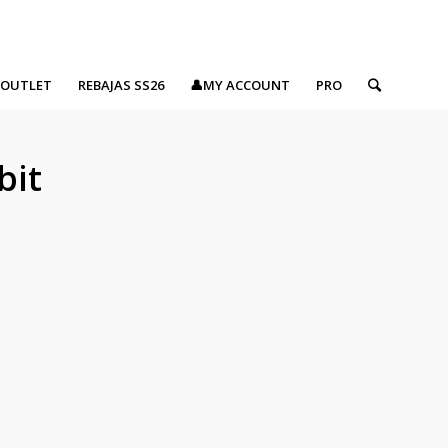
OUTLET
REBAJAS SS26
👤MY ACCOUNT
PRO
bit