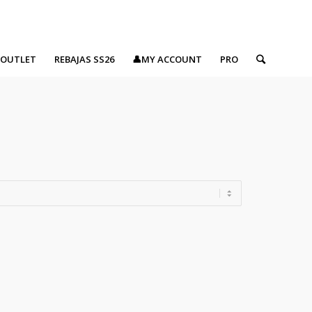
OUTLET
REBAJAS SS26
👤MY ACCOUNT
PRO